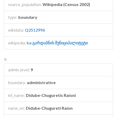
source_population:
Wikipedia (Census 2002)
type:
boundary
wikidata:
Q2512996
wikipedia:
ka:გარდაბნის მუნიციპალიტეტი
9:
admin_level:
9
boundary:
administrative
int_name:
Didube-Chuguretis Raioni
name_en:
Didube-Chugureti Raion