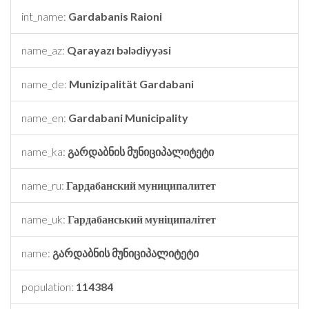
int_name:
Gardabanis Raioni
name_az:
Qarayazı bələdiyyəsi
name_de:
Munizipalität Gardabani
name_en:
Gardabani Municipality
name_ka:
გარდაბნის მუნიციპალიტეტი
name_ru:
Гардабанский муниципалитет
name_uk:
Гардабанський муніципалітет
name:
გარდაბნის მუნიციპალიტეტი
population:
114384