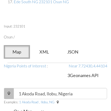
Ede South NG 232101 Osun NG
Input: 232101
Osun /
Map
XML
JSON
Nigeria Points of Interest
:
Near 7.72430,4.44104
3Geonames API
Examples:
1 Akoda Road , Ilobu, NG
-