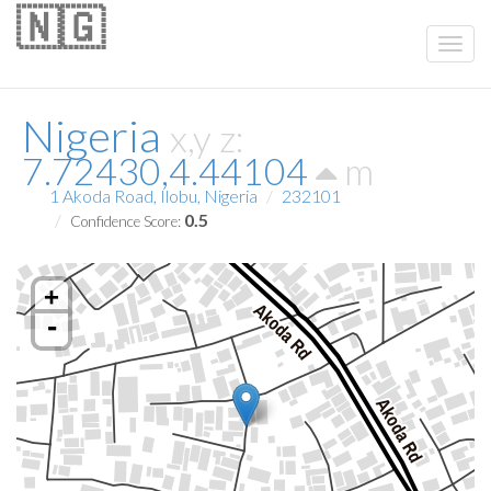
🇳🇬
Nigeria
x,y z:
7.72430,4.44104
m
1 Akoda Road, Ilobu, Nigeria
232101
0.5
Confidence Score:
+
-